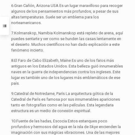
6.Gran Cañón, Arizona USA Es un lugar maravilloso para recoger
algunos de los pensamientos más profundos, a pesar de sus
altas temperaturas. Suele ser un emblema para los
norteamericanos.
7.Kolmanskop, Namibia Kolmanskop está repleto de arena, aquí
puedes sentarte y ver como se hunden las casas lentamente en
el desierto. Muchos científicos no han dado explicación a este
fenómeno incierto.
8.El Faro de Cabo Elizabeth, Maine Es uno de los faros más
antiguos en los Estados Unidos. Esta belleza guió innumerables
naves en la guerra de independencias contra los ingleses. Este
lugar es también uno de los lugares más emblemáticos de ese
país.
9.Catedral de Notredame, París La arquitectura gótica de la
Catedral de París es famosa por sus innumerables apariciones
tanto en fotografías como en las películas. Esta legendaria
estructura es un medio de conexión espiritual.
10.Fuente de las hadas, Escocia Estos estanques poco
profundos y hermosos del agua en la isla de Skye encienden la
imaginación con sus mágicas vibraciones. Una de las mejores