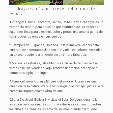
Los lugares más hermosos del mundo te
esperan
1.Zhangye Danxia Landform, Gansu, China Danxia Zhangye es un
verdadero tesoro para aquellos que disfrutan de las bellezas
naturales. Este paraje es multicolor y posee una amplia gama de
tonalidades de rocas en sus suelos.
2..Campos de Tulipanes, Holanda En la primavera, el país está
cubierto de hermosos tulipanes que varían en colores. Visitarlas
en un tour desde lo alto, debe ser una meta fabulosa.
3.Mar de las estrellas, Islas Maldivias Un verdadero espectáculo
verás en la isla Vaadhoo, aquí tendrás una visión del espacio
como en ningún otro lugar.
4.Túnel del amor, Ucrania El túnel del amor en Ucrania es una
creación de la naturaleza y la tecnología que trabajan juntas para
crear una impresionante obra de arte.
5.Salar De Uyuni, Bolivia Si visitas el Salar De Uyuni durante la
estación lluviosa sentirás como si estuvieras caminando sobre
las nubes. La zona es la cama de sal más grande del mundo.