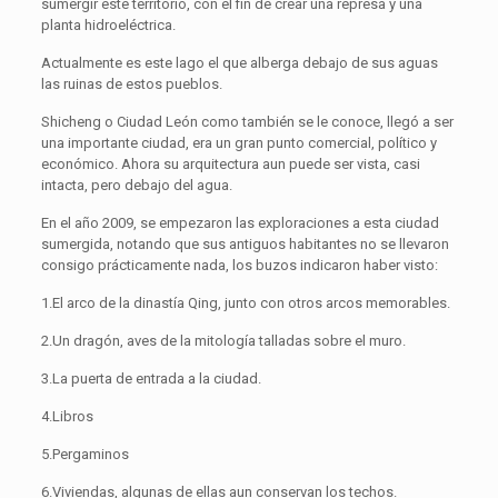
sumergir este territorio, con el fin de crear una represa y una
planta hidroeléctrica.
Actualmente es este lago el que alberga debajo de sus aguas
las ruinas de estos pueblos.
Shicheng o Ciudad León como también se le conoce, llegó a ser
una importante ciudad, era un gran punto comercial, político y
económico. Ahora su arquitectura aun puede ser vista, casi
intacta, pero debajo del agua.
En el año 2009, se empezaron las exploraciones a esta ciudad
sumergida, notando que sus antiguos habitantes no se llevaron
consigo prácticamente nada, los buzos indicaron haber visto:
1.El arco de la dinastía Qing, junto con otros arcos memorables.
2.Un dragón, aves de la mitología talladas sobre el muro.
3.La puerta de entrada a la ciudad.
4.Libros
5.Pergaminos
6.Viviendas, algunas de ellas aun conservan los techos.