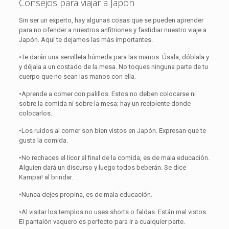
Consejos para viajar a Japón
Sin ser un experto, hay algunas cosas que se pueden aprender
para no ofender a nuestros anfitriones y fastidiar nuestro viaje a
Japón. Aquí te dejamos las más importantes.
•Te darán una servilleta húmeda para las manos. Úsala, dóblala y
y déjala a un costado de la mesa. No toques ninguna parte de tu
cuerpo que no sean las manos con ella.
•Aprende a comer con palillos. Estos no deben colocarse ni
sobre la comida ni sobre la mesa; hay un recipiente donde
colocarlos.
•Los ruidos al comer son bien vistos en Japón. Expresan que te
gusta la comida.
•No rechaces el licor al final de la comida, es de mala educación.
Alguien dará un discurso y luego todos beberán. Se dice
Kampai! al brindar.
•Nunca dejes propina, es de mala educación.
•Al visitar los templos no uses shorts o faldas. Están mal vistos.
El pantalón vaquero es perfecto para ir a cualquier parte.