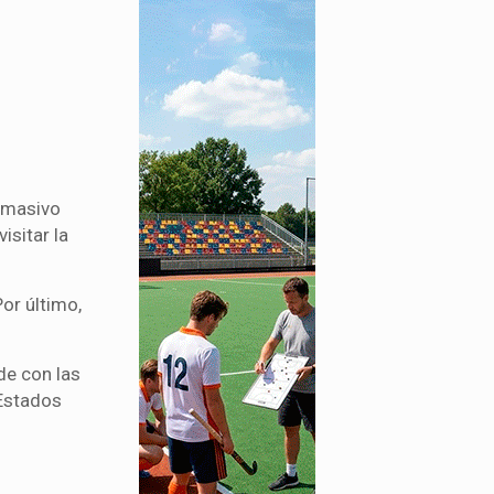
o masivo
isitar la
or último,
de con las
Estados