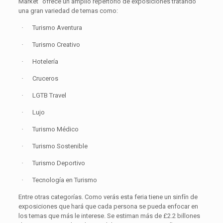
Market” ofrece un amplio repertorio de exposiciones tratando
una gran variedad de temas como:
·
Turismo Aventura
·
Turismo Creativo
·
Hotelería
·
Cruceros
·
LGTB Travel
·
Lujo
·
Turismo Médico
·
Turismo Sostenible
·
Turismo Deportivo
·
Tecnología en Turismo
Entre otras categorías. Como verás esta feria tiene un sinfín de
exposiciones que hará que cada persona se pueda enfocar en
los temas que más le interese. Se estiman más de £2.2 billones