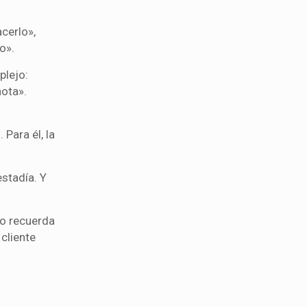
cerlo»,
o».
plejo:
nota».
Para él, la
estadía. Y
lo recuerda
cliente