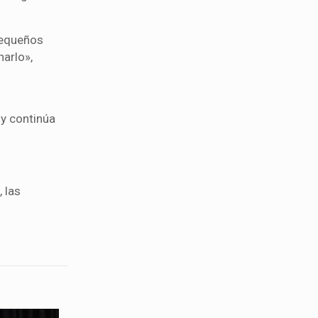
«pequeños
arlo»,
 y continúa
 las