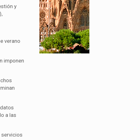
stión y
),
de verano
én imponen
uchos
erminan
 datos
o a las
 servicios