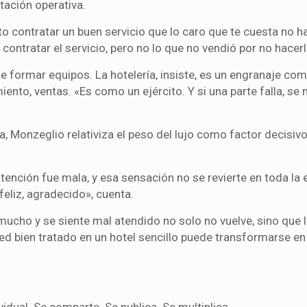
tación operativa.
 contratar un buen servicio que lo caro que te cuesta no ha
 contratar el servicio, pero no lo que no vendió por no hacerl
e formar equipos. La hotelería, insiste, es un engranaje com
nto, ventas. «Es como un ejército. Y si una parte falla, se 
 Monzeglio relativiza el peso del lujo como factor decisivo. 
ención fue mala, y esa sensación no se revierte en toda la 
eliz, agradecido», cuenta.
mucho y se siente mal atendido no solo no vuelve, sino que 
d bien tratado en un hotel sencillo puede transformarse en 
idual. Se comparte. Se publica. Se multiplica.