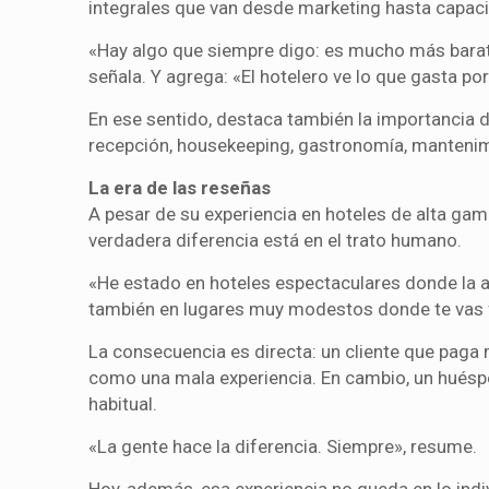
integrales que van desde marketing hasta capaci
«Hay algo que siempre digo: es mucho más barato
señala. Y agrega: «El hotelero ve lo que gasta por
En ese sentido, destaca también la importancia d
recepción, housekeeping, gastronomía, mantenimie
La era de las reseñas
A pesar de su experiencia en hoteles de alta gama,
verdadera diferencia está en el trato humano.
«He estado en hoteles espectaculares donde la at
también en lugares muy modestos donde te vas f
La consecuencia es directa: un cliente que paga 
como una mala experiencia. En cambio, un huéspe
habitual.
«La gente hace la diferencia. Siempre», resume.
Hoy, además, esa experiencia no queda en lo indiv