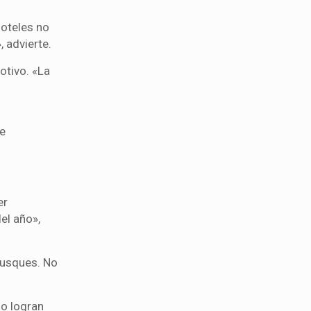
hoteles no
, advierte.
tivo. «La
ne
er
el año»,
busques. No
no logran