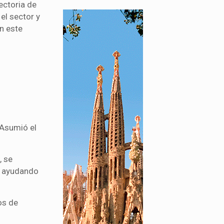
ectoria de
el sector y
n este
 Asumió el
, se
y ayudando
os de