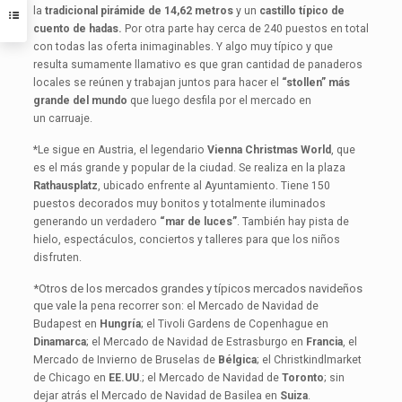
la
tradicional pirámide de 14,62 metros
y un
castillo típico de
cuento de hadas.
Por otra parte hay cerca de 240 puestos en total
con todas las oferta
inimaginables. Y algo muy típico y que
resulta sumamente llamativo es que
gran cantidad de panaderos
locales se reúnen y trabajan juntos para hacer el
“stollen” más
grande del mundo
que luego desfila por el mercado en
un
carruaje.
*Le sigue en Austria, el legendario
Vienna Christmas World
, que
es el más
grande y popular de la ciudad. Se realiza en la plaza
Rathausplatz
, ubicado
enfrente al Ayuntamiento. Tiene 150
puestos decorados muy bonitos y totalmente iluminados
generando un verdadero
“mar de luces”
. También hay
pista de
hielo, espectáculos, conciertos y talleres para que los niños
disfruten.
*Otros de los mercados grandes y típicos mercados navideños
que vale la
pena recorrer son: el Mercado de Navidad de
Budapest en
Hungría
; el Tivoli
Gardens de Copenhague en
Dinamarca
; el Mercado de Navidad de
Estrasburgo en
Francia
, el
Mercado de Invierno de Bruselas de
Bélgica
; el
Christkindlmarket
de Chicago en
EE.UU
.; el Mercado de Navidad de
Toronto
;
sin
dejar atrás el Mercado de Navidad de Basilea en
Suiza
.