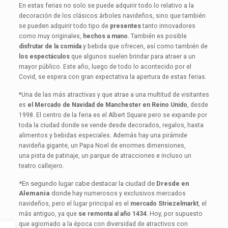
En estas ferias no solo se puede adquirir todo lo relativo a la
decoración de los
clásicos árboles navideños, sino que también
se pueden adquirir todo tipo de
presentes
tanto innovadores
como muy originales,
hechos a mano
. También es
posible
disfrutar de la comida
y bebida que ofrecen, así como también de
los
espectáculos
que algunos suelen brindar para atraer a un
mayor público. Este
año, luego de todo lo acontecido por el
Covid, se espera con gran expectativa
la apertura de estas ferias.
*Una de las más atractivas y que atrae a una multitud de visitantes
es
el
Mercado de Navidad de Manchester en Reino Unido
, desde
1998. El centro de
la feria es el Albert Square pero se expande por
toda la ciudad donde se vende
desde decorados, regalos, hasta
alimentos y bebidas especiales. Además hay
una pirámide
navideña gigante, un Papa Noel de enormes dimensiones,
una
pista de patinaje, un parque de atracciones e incluso un
teatro callejero.
*En segundo lugar cabe destacar la ciudad de
Dresde en
Alemania
donde hay
numerosos y exclusivos mercados
navideños, pero el lugar principal es el
mercado Striezelmarkt
, el
más antiguo, ya que
se remonta al año 1434
. Hoy,
por supuesto
que agiornado a la época con diversidad de atractivos con