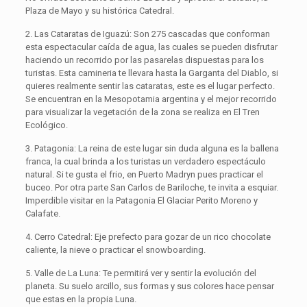
Plaza de Mayo y su histórica Catedral.
2. Las Cataratas de Iguazú: Son 275 cascadas que conforman
esta espectacular caída de agua, las cuales se pueden disfrutar
haciendo un recorrido por las pasarelas dispuestas para los
turistas. Esta camineria te llevara hasta la Garganta del Diablo, si
quieres realmente sentir las cataratas, este es el lugar perfecto.
Se encuentran en la Mesopotamia argentina y el mejor recorrido
para visualizar la vegetación de la zona se realiza en El Tren
Ecológico.
3. Patagonia: La reina de este lugar sin duda alguna es la ballena
franca, la cual brinda a los turistas un verdadero espectáculo
natural. Si te gusta el frio, en Puerto Madryn pues practicar el
buceo. Por otra parte San Carlos de Bariloche, te invita a esquiar.
Imperdible visitar en la Patagonia El Glaciar Perito Moreno y
Calafate.
4. Cerro Catedral: Eje prefecto para gozar de un rico chocolate
caliente, la nieve o practicar el snowboarding.
5. Valle de La Luna: Te permitirá ver y sentir la evolución del
planeta. Su suelo arcillo, sus formas y sus colores hace pensar
que estas en la propia Luna.