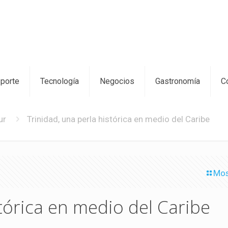
sporte
Tecnología
Negocios
Gastronomía
C
ur
Trinidad, una perla histórica en medio del Caribe
Mos
stórica en medio del Caribe