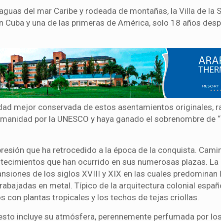
s aguas del mar Caribe y rodeada de montañas, la Villa de la 
 en Cuba y una de las primeras de América, solo 18 años desp
dad mejor conservada de estos asentamientos originales, r
Humanidad por la UNESCO y haya ganado el sobrenombre de 
mpresión que ha retrocedido a la época de la conquista. Cami
ntecimientos que han ocurrido en sus numerosas plazas. La
siones de los siglos XVIII y XIX en las cuales predominan 
abajadas en metal. Típico de la arquitectura colonial españ
 con plantas tropicales y los techos de tejas criollas.
uesto incluye su atmósfera, perennemente perfumada por los