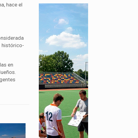
a, hace el
onsiderada
 histórico-
las en
dueños.
igentes