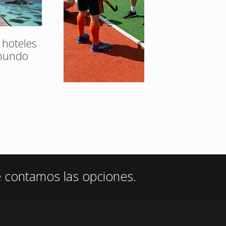
 hoteles
 mundo
e contamos las opciones.