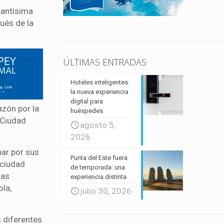
Santísima
ués de la
ÚLTIMAS ENTRADAS
Hoteles inteligentes:
la nueva experiencia
digital para
azón por la
huéspedes
“Ciudad
agosto 5,
2026
nar por sus
Punta del Este fuera
 ciudad
de temporada: una
las
experiencia distinta
ola,
julio 30, 2026
 diferentes