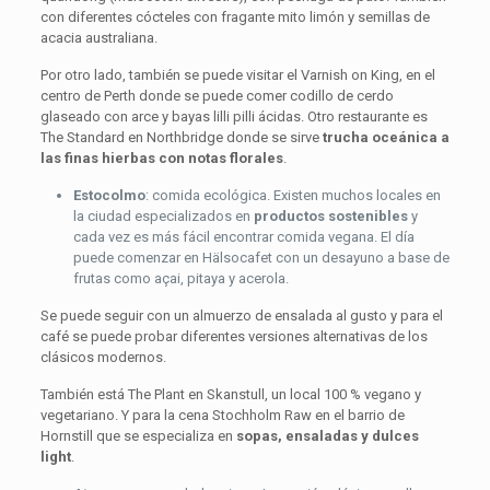
con diferentes cócteles con fragante mito limón y semillas de
acacia australiana.
Por otro lado, también se puede visitar el Varnish on King, en el
centro de Perth donde se puede comer codillo de cerdo
glaseado con arce y bayas lilli pilli ácidas. Otro restaurante es
The Standard en Northbridge donde se sirve
trucha oceánica a
las finas hierbas con notas florales
.
Estocolmo
: comida ecológica. Existen muchos locales en
la ciudad especializados en
productos sostenibles
y
cada vez es más fácil encontrar comida vegana. El día
puede comenzar en Hälsocafet con un desayuno a base de
frutas como açai, pitaya y acerola.
Se puede seguir con un almuerzo de ensalada al gusto y para el
café se puede probar diferentes versiones alternativas de los
clásicos modernos.
También está The Plant en Skanstull, un local 100 % vegano y
vegetariano. Y para la cena Stochholm Raw en el barrio de
Hornstill que se especializa en
sopas, ensaladas y dulces
light
.