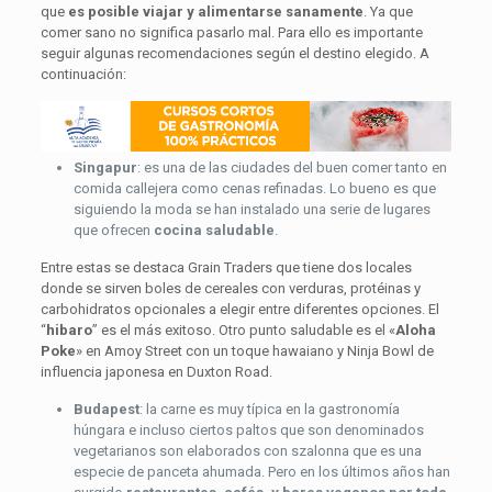
que
es posible viajar y alimentarse sanamente
. Ya que
comer sano no significa pasarlo mal. Para ello es importante
seguir algunas recomendaciones según el destino elegido. A
continuación:
Singapur
: es una de las ciudades del buen comer tanto en
comida callejera como cenas refinadas. Lo bueno es que
siguiendo la moda se han instalado una serie de lugares
que ofrecen
cocina saludable
.
Entre estas se destaca Grain Traders que tiene dos locales
donde se sirven boles de cereales con verduras, protéinas y
carbohidratos opcionales a elegir entre diferentes opciones. El
“
hibaro
” es el más exitoso. Otro punto saludable es el «
Aloha
Poke
» en Amoy Street con un toque hawaiano y Ninja Bowl de
influencia japonesa en Duxton Road.
Budapest
: la carne es muy típica en la gastronomía
húngara e incluso ciertos paltos que son denominados
vegetarianos son elaborados con szalonna que es una
especie de panceta ahumada. Pero en los últimos años han