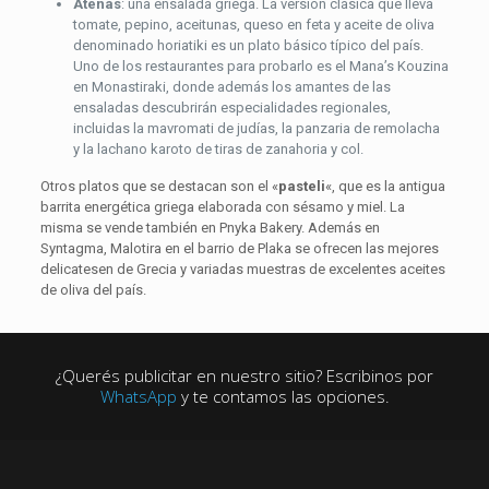
Atenas
: una ensalada griega. La versión clásica que lleva
tomate, pepino, aceitunas, queso en feta y aceite de oliva
denominado horiatiki es un plato básico típico del país.
Uno de los restaurantes para probarlo es el Mana’s Kouzina
en Monastiraki, donde además los amantes de las
ensaladas descubrirán especialidades regionales,
incluidas la mavromati de judías, la panzaria de remolacha
y la lachano karoto de tiras de zanahoria y col.
Otros platos que se destacan son el «
pasteli
«, que es la antigua
barrita energética griega elaborada con sésamo y miel. La
misma se vende también en Pnyka Bakery. Además en
Syntagma, Malotira en el barrio de Plaka se ofrecen las mejores
delicatesen de Grecia y variadas muestras de excelentes aceites
de oliva del país.
¿Querés publicitar en nuestro sitio? Escribinos por
WhatsApp
y te contamos las opciones.