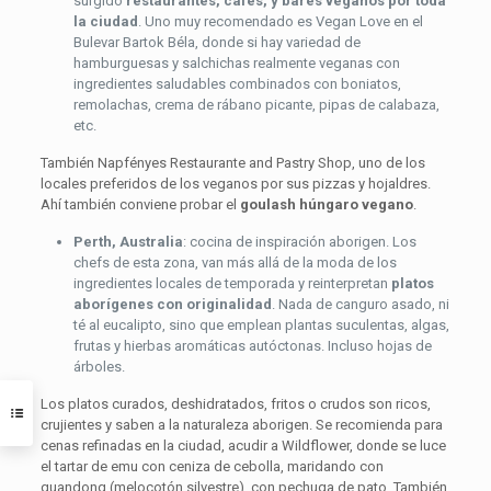
surgido
restaurantes, cafés, y bares veganos por toda
la ciudad
. Uno muy recomendado es Vegan Love en el
Bulevar Bartok Béla, donde si hay variedad de
hamburguesas y salchichas realmente veganas con
ingredientes saludables combinados con boniatos,
remolachas, crema de rábano picante, pipas de calabaza,
etc.
También Napfényes Restaurante and Pastry Shop, uno de los
locales preferidos de los veganos por sus pizzas y hojaldres.
Ahí también conviene probar el
goulash húngaro vegano
.
Perth, Australia
: cocina de inspiración aborigen. Los
chefs de esta zona, van más allá de la moda de los
ingredientes locales de temporada y reinterpretan
platos
aborígenes con originalidad
. Nada de canguro asado, ni
té al eucalipto, sino que emplean plantas suculentas, algas,
frutas y hierbas aromáticas autóctonas. Incluso hojas de
árboles.
Los platos curados, deshidratados, fritos o crudos son ricos,
crujientes y saben a la naturaleza aborigen. Se recomienda para
cenas refinadas en la ciudad, acudir a Wildflower, donde se luce
el tartar de emu con ceniza de cebolla, maridando con
quandong (melocotón silvestre), con pechuga de pato. También