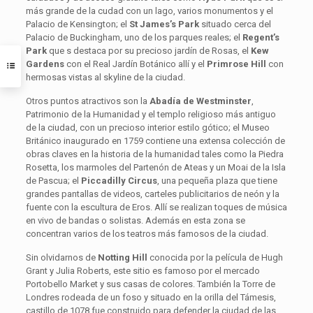
más grande de la cudad con un lago, varios monumentos y el
Palacio de Kensington; el
St James’s Park
situado cerca del
Palacio de Buckingham, uno de los parques reales; el
Regent’s
Park
que s destaca por su precioso jardín de Rosas, el
Kew
Gardens
con el Real Jardín Botánico allí y el
Primrose Hill
con
hermosas vistas al skyline de la ciudad.
Otros puntos atractivos son la
Abadía de Westminster
,
Patrimonio de la Humanidad y el templo religioso más antiguo
de la ciudad, con un precioso interior estilo gótico; el Museo
Británico inaugurado en 1759 contiene una extensa colección de
obras claves en la historia de la humanidad tales como la Piedra
Rosetta, los marmoles del Partenón de Ateas y un Moai de la Isla
de Pascua; el
Piccadilly Circus
, una pequeña plaza que tiene
grandes pantallas de videos, carteles publicitarios de neón y la
fuente con la escultura de Eros. Allí se realizan toques de música
en vivo de bandas o solistas. Además en esta zona se
concentran varios de los teatros más famosos de la ciudad.
Sin olvidarnos de
Notting Hill
conocida por la película de Hugh
Grant y Julia Roberts, este sitio es famoso por el mercado
Portobello Market y sus casas de colores. También la Torre de
Londres rodeada de un foso y situado en la orilla del Támesis,
castillo de 1078 fue construido para defender la ciudad de las