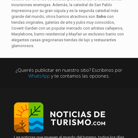
incursiones enemigas. Además, la catedral de San Pablo
impresiona por su gran cúpula y es la segunda catedral más
grande del mundo; otros barrios atractivos son
Soho
con
tiendas originales, galerías de arte y pubs muy conocidos,
Covent Garden con un popular mercado con artistas callejeros,
Marylebone, barrio residencial y Mayfair un exclusivo barrio con
elegantes casas gregorianas tiendas de lujo y restaurantes
glamorosos.
¿Querés publicitar en nuestro sitio? Escribinos por
WhatsApp
y te contamos las opciones.
Las noticias que mueven al mundo del turismo, todos los días