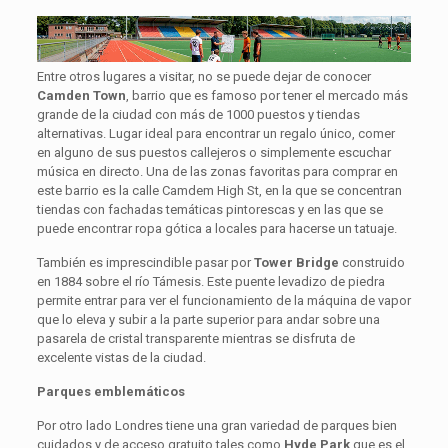
Entre otros lugares a visitar, no se puede dejar de conocer
Camden Town
, barrio que es famoso por tener el mercado más
grande de la ciudad con más de 1000 puestos y tiendas
alternativas. Lugar ideal para encontrar un regalo único, comer
en alguno de sus puestos callejeros o simplemente escuchar
música en directo. Una de las zonas favoritas para comprar en
este barrio es la calle Camdem High St, en la que se concentran
tiendas con fachadas temáticas pintorescas y en las que se
puede encontrar ropa gótica a locales para hacerse un tatuaje.
También es imprescindible pasar por
Tower Bridge
construido
en 1884 sobre el río Támesis. Este puente levadizo de piedra
permite entrar para ver el funcionamiento de la máquina de vapor
que lo eleva y subir a la parte superior para andar sobre una
pasarela de cristal transparente mientras se disfruta de
excelente vistas de la ciudad.
Parques emblemáticos
Por otro lado Londres tiene una gran variedad de parques bien
cuidados y de acceso gratuito tales como
Hyde Park
que es el