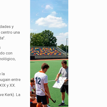
idades y
 centro una
da”.
s
ido con
nológico,
 la
augain entre
XIX y XX.
we Kerk). La