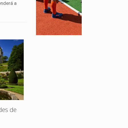
enderá a
des de