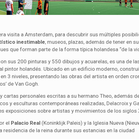
ra visita a Amsterdam, para descubrir sus múltiples posibil
tístico inestimable
, museos, plazas, además de tener en su
es que forman parte de la forma típica holandesa “de la vi
c
on sus 200 pinturas y 550 dibujos y acuarelas, es una de la
 pintor holandés. Ubicado en un edificio moderno, constru
en 3 niveles, presentando las obras del artista en orden cro
odos’ de Van Gogh.
s y cartas personales escritas a su hermano Theo, además de
ficos y esculturas contemporáneas realizadas, Delacroix y G
 exposiciones sobre artistas y movimientos de los siglos 
or el
Palacio Real
(Koninklijk Paleis) y la Iglesia Nueva (Nieu
a residencia de la reina durante sus estancias en la ciudad