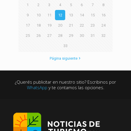
1
2
3
4
5
6
7
8
9
10
11
12
13
14
15
16
17
18
19
20
21
22
23
24
25
26
27
28
29
30
31
32
33
Página siguiente
¿Querés publicitar en nuestro sitio? Escribinos por
WhatsApp
y te contamos las opciones.