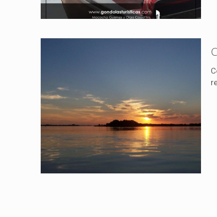
C
C
r