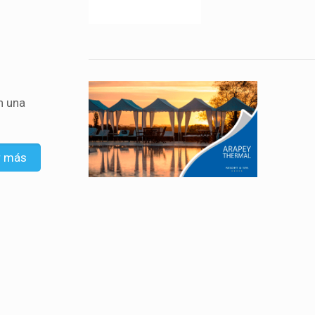
n una
r más