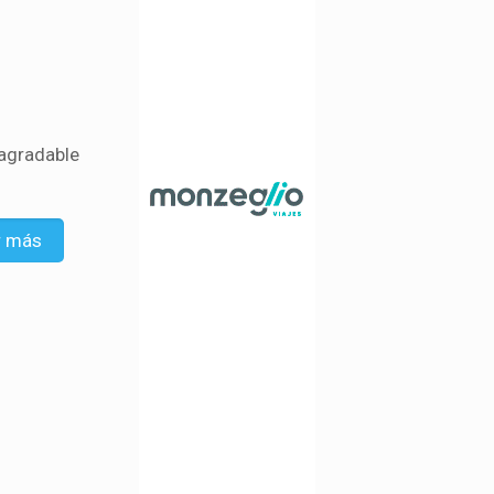
 agradable
r más