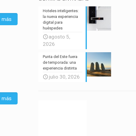
Hoteles inteligentes:
la nueva experiencia
r más
digital para
huéspedes
agosto 5,
2026
Punta del Este fuera
de temporada: una
experiencia distinta
julio 30, 2026
r más