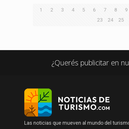
1
2
3
4
5
6
7
8
9
23
24
25
¿Querés publicitar en nu
Las noticias que mueven al mundo del turismo