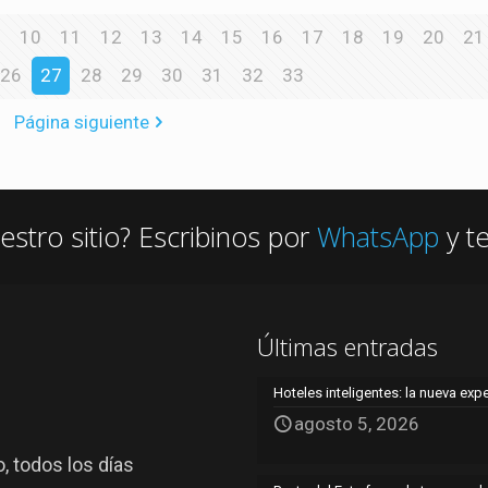
10
11
12
13
14
15
16
17
18
19
20
21
26
27
28
29
30
31
32
33
Página siguiente
estro sitio? Escribinos por
WhatsApp
y t
Últimas entradas
Hoteles inteligentes: la nueva exp
agosto 5, 2026
, todos los días