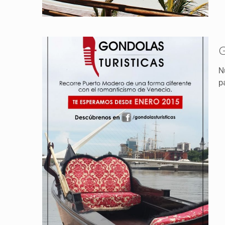
G
N
p