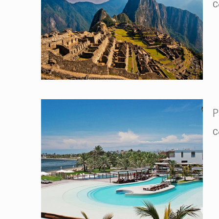
C
P
C