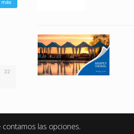
r más
22
e contamos las opciones.