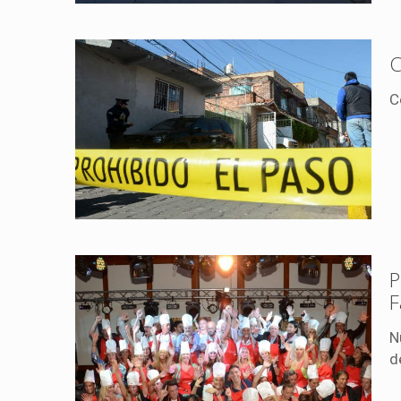
C
C
P
F
N
d