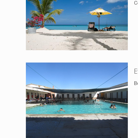
C
E
B