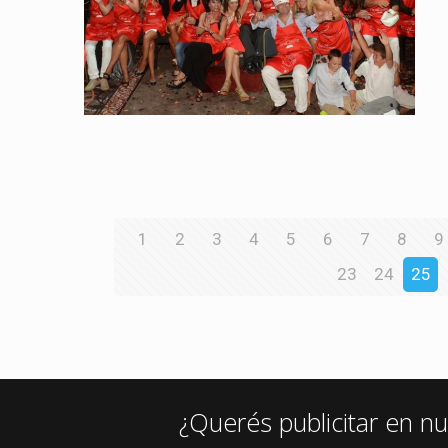
1
2
3
4
5
6
7
8
9
23
24
25
¿Querés publicitar en nu