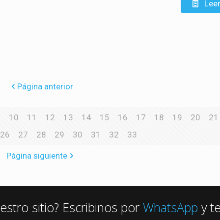
Lee
Página anterior
10
11
12
13
14
15
16
17
18
19
20
21
26
27
28
29
30
31
32
33
Página siguiente
estro sitio? Escribinos por
WhatsApp
y t