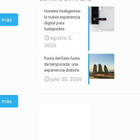
Hoteles inteligentes:
la nueva experiencia
r más
digital para
huéspedes
agosto 5,
2026
Punta del Este fuera
de temporada: una
experiencia distinta
julio 30, 2026
r más