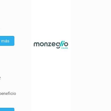
.
r más
e
beneficio